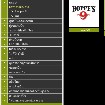
เลเซอร์
แส้ทำความสะอาด
Hoppe's 9
แส้
ศูนย์ปืน/กล้องติดปืน
ตู้เซฟเก็บปืน
Hoppe's 9
อุปกรณ์ป้องกันเสียง
อุปกรณ์
ด้ามปืนพก
LEATHERMAN
เครื่องแต่งกาย
ไมค์โครโรนี่
แว่น
อุปกรณ์ปืนลูกซอง/ปืนยาว
ซองพกปืน
กล่อง/กระเป๋า
มีด
สปีดโหลด
พานท้ายปืน
ครอบความร้อนลำกล้องปืนลูกซอง
สายสะพายปืน
ไฟฉายและอุปกรณ์แสงสว่าง