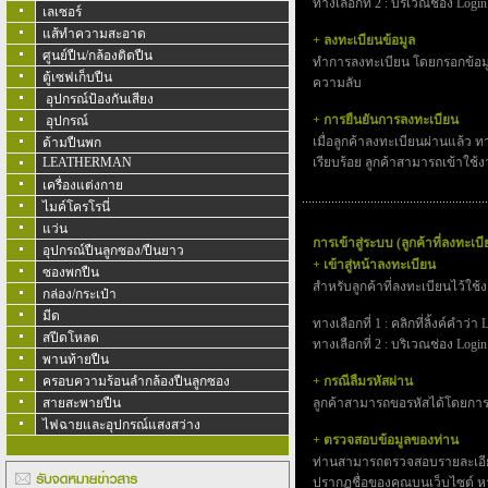
ทางเลือกที่ 2 : บริเวณช่อง Login
เลเซอร์
แส้ทำความสะอาด
+ ลงทะเบียนข้อมูล
ศูนย์ปืน/กล้องติดปืน
ทำการลงทะเบียน โดยกรอกข้อมูลเข
ตู้เซฟเก็บปืน
ความลับ
อุปกรณ์ป้องกันเสียง
+ การยืนยันการลงทะเบียน
อุปกรณ์
เมื่อลูกค้าลงทะเบียนผ่านแล้ว ท
ด้ามปืนพก
LEATHERMAN
เรียบร้อย ลูกค้าสามารถเข้าใช้ง
เครื่องแต่งกาย
ไมค์โครโรนี่
แว่น
การเข้าสู่ระบบ (ลูกค้าที่ลงทะเบี
อุปกรณ์ปืนลูกซอง/ปืนยาว
+ เข้าสู่หน้าลงทะเบียน
ซองพกปืน
สำหรับลูกค้าที่ลงทะเบียนไว้ใช้
กล่อง/กระเป๋า
มีด
ทางเลือกที่ 1 : คลิกที่ลิ้งค์คำว่
สปีดโหลด
ทางเลือกที่ 2 : บริเวณช่อง Logi
พานท้ายปืน
ครอบความร้อนลำกล้องปืนลูกซอง
+ กรณีลืมรหัสผ่าน
สายสะพายปืน
ลูกค้าสามารถขอรหัสได้โดยการคล
ไฟฉายและอุปกรณ์แสงสว่าง
+ ตรวจสอบข้อมูลของท่าน
ท่านสามารถตรวจสอบรายละเอียดข
ปรากฏชื่อของคุณบนเว็บไซต์ หาก