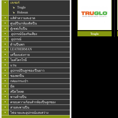
เลเซอร์
Truglo
Holosun
แส้ทำความสะอาด
ศูนย์ปืน/กล้องติดปืน
ตู้เซฟเก็บปืน
อุปกรณ์ป้องกันเสียง
Truglo
อุปกรณ์
ด้ามปืนพก
LEATHERMAN
เครื่องแต่งกาย
ไมค์โครโรนี่
แว่น
อุปกรณ์ปืนลูกซอง/ปืนยาว
ซองพกปืน
กล่อง/กระเป๋า
มีด
สปีดโหลด
พานท้ายปืน
ครอบความร้อนลำกล้องปืนลูกซอง
สายสะพายปืน
ไฟฉายและอุปกรณ์แสงสว่าง